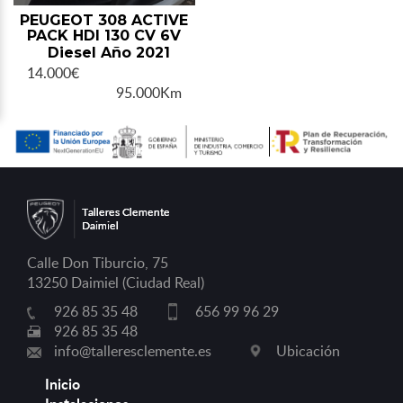
PEUGEOT 308 ACTIVE
PACK HDI 130 CV 6V
Diesel Año 2021
14.000€
95.000Km
Calle Don Tiburcio, 75
13250 Daimiel (Ciudad Real)
926 85 35 48
656 99 96 29
926 85 35 48
info@talleresclemente.es
Ubicación
Inicio