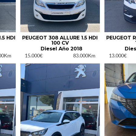
.5 HDI
PEUGEOT 308 ALLURE 1.5 HDI
PEUGEOT R
100 CV
Diesel Año 2018
Dies
000Km
15.000€
83.000Km
13.000€