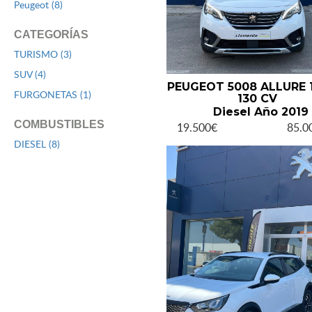
Peugeot (8)
CATEGORÍAS
TURISMO (3)
SUV (4)
PEUGEOT 5008 ALLURE 1
FURGONETAS (1)
130 CV
Diesel Año 2019
COMBUSTIBLES
19.500€
85.
DIESEL (8)