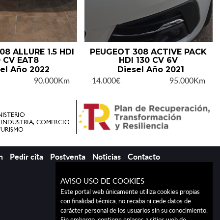
8 ALLURE 1.5 HDI
PEUGEOT 308 ACTIVE PACK
0 CV EAT8
HDI 130 CV 6V
el Año 2022
Diesel Año 2021
90.000Km
14.000€
95.000Km
n
Pedir cita
Postventa
Noticias
Contacto
AVISO USO DE COOKIES
Este portal web únicamente utiliza cookies propias
con finalidad técnica, no recaba ni cede datos de
carácter personal de los usuarios sin su conocimiento.
Sin embargo, contiene enlaces a sitios web de