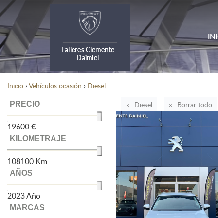
IN
Inicio
›
Vehículos ocasión
›
Diesel
PRECIO
Diesel
Borrar todo
19600
€
KILOMETRAJE
108100
Km
AÑOS
2023
Año
MARCAS