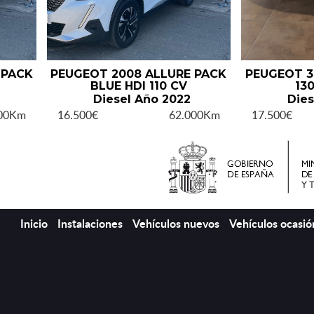
 PACK
PEUGEOT 2008 ALLURE PACK
PEUGEOT 30
BLUE HDI 110 CV
13
Diesel Año 2022
Dies
000Km
16.500€
62.000Km
17.500€
Inicio
Instalaciones
Vehículos nuevos
Vehículos ocasió